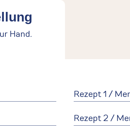
llung
zur Hand.